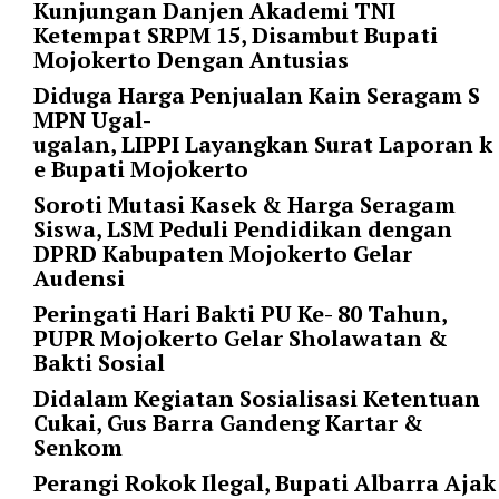
i
Kunjungan Danjen Akademi TNI
m
Ketempat SRPM 15, Disambut Bupati
a
Mojokerto Dengan Antusias
g
Diduga Harga Penjualan Kain Seragam S
e
MPN Ugal-
s
ugalan, LIPPI Layangkan Surat Laporan k
=
e Bupati Mojokerto
"
t
Soroti Mutasi Kasek & Harga Seragam
r
Siswa, LSM Peduli Pendidikan dengan
u
DPRD Kabupaten Mojokerto Gelar
e
Audensi
"
Peringati Hari Bakti PU Ke- 80 Tahun,
s
PUPR Mojokerto Gelar Sholawatan &
p
Bakti Sosial
a
Didalam Kegiatan Sosialisasi Ketentuan
c
Cukai, Gus Barra Gandeng Kartar &
e
Senkom
_
h
Perangi Rokok Ilegal, Bupati Albarra Ajak
o