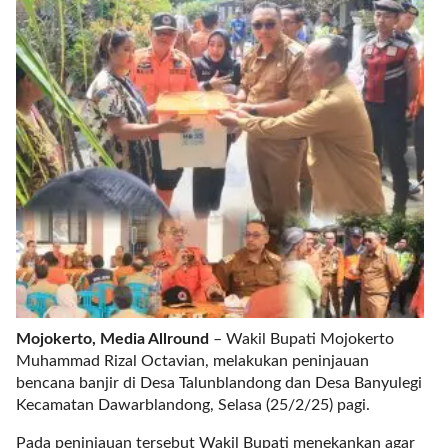
r
e
c
e
n
t
p
o
s
t
s
l
a
y
o
Mojokerto, Media Allround
– Wakil Bupati Mojokerto
u
Muhammad Rizal Octavian, melakukan peninjauan
t
bencana banjir di Desa Talunblandong dan Desa Banyulegi
=
Kecamatan Dawarblandong, Selasa (25/2/25) pagi.
"
b
Pada peninjauan tersebut Wakil Bupati menekankan agar