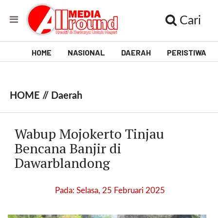
Cari
HOME
NASIONAL
DAERAH
PERISTIWA
V
i
HOME //
Daerah
d
e
Wabup Mojokerto Tinjau
o
Bencana Banjir di
Dawarblandong
[
l
p
Pada: Selasa, 25 Februari 2025
t
w
_