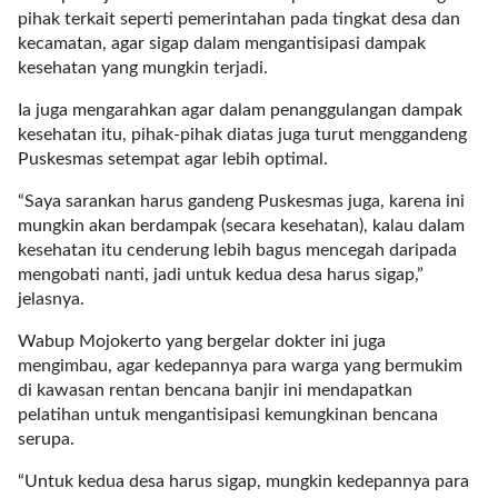
a
pihak terkait seperti pemerintahan pada tingkat desa dan
s
kecamatan, agar sigap dalam mengantisipasi dampak
i
kesehatan yang mungkin terjadi.
c
"
Ia juga mengarahkan agar dalam penanggulangan dampak
p
kesehatan itu, pihak-pihak diatas juga turut menggandeng
o
Puskesmas setempat agar lebih optimal.
s
t
“Saya sarankan harus gandeng Puskesmas juga, karena ini
_
mungkin akan berdampak (secara kesehatan), kalau dalam
t
kesehatan itu cenderung lebih bagus mencegah daripada
y
mengobati nanti, jadi untuk kedua desa harus sigap,”
p
jelasnya.
e
Wabup Mojokerto yang bergelar dokter ini juga
=
mengimbau, agar kedepannya para warga yang bermukim
"
di kawasan rentan bencana banjir ini mendapatkan
p
pelatihan untuk mengantisipasi kemungkinan bencana
o
serupa.
s
t
“Untuk kedua desa harus sigap, mungkin kedepannya para
"