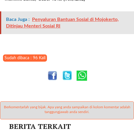
t
e
g
Baca Juga :
Penyaluran Bantuan Sosial di Mojokerto,
o
Ditinjau Menteri Sosial RI
r
y
_
i
d
Sudah dibaca : 96 Kali
=
"
2
3
"
f
l
Berkomentarlah yang bijak. Apa yang anda sampaikan di kolom komentar adalah
u
tanggungjawab anda sendiri.
i
d
BERITA TERKAIT
_