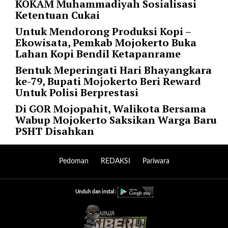
KOKAM Muhammadiyah Sosialisasi
r
Ketentuan Cukai
=
Untuk Mendorong Produksi Kopi –
"
Ekowisata, Pemkab Mojokerto Buka
5
Lahan Kopi Bendil Ketapanrame
"
s
Bentuk Meperingati Hari Bhayangkara
p
ke-79, Bupati Mojokerto Beri Reward
a
Untuk Polisi Berprestasi
c
Di GOR Mojopahit, Walikota Bersama
e
Wabup Mojokerto Saksikan Warga Baru
_
PSHT Disahkan
v
e
r
Pedoman
REDAKSI
Pariwara
=
"
5
Unduh dan instal :
"
c
o