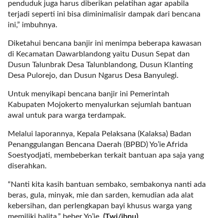
penduduk juga harus diberikan pelatihan agar apabila
l
terjadi seperti ini bisa diminimalisir dampak dari bencana
i
ini,” imbuhnya.
n
k
Diketahui bencana banjir ini menimpa beberapa kawasan
_
di Kecamatan Dawarblandong yaitu Dusun Sepat dan
t
Dusun Talunbrak Desa Talunblandong, Dusun Klanting
a
Desa Pulorejo, dan Dusun Ngarus Desa Banyulegi.
r
Untuk menyikapi bencana banjir ini Pemerintah
g
Kabupaten Mojokerto menyalurkan sejumlah bantuan
e
awal untuk para warga terdampak.
t
=
Melalui laporannya, Kepala Pelaksana (Kalaksa) Badan
"
Penanggulangan Bencana Daerah (BPBD) Yo’ie Afrida
s
Soestyodjati, membeberkan terkait bantuan apa saja yang
e
diserahkan.
l
f
“Nanti kita kasih bantuan sembako, sembakonya nanti ada
"
beras, gula, minyak, mie dan sarden, kemudian ada alat
c
kebersihan, dan perlengkapan bayi khusus warga yang
a
memiliki balita,” beber Yo’ie.
(Twi/ibnu)