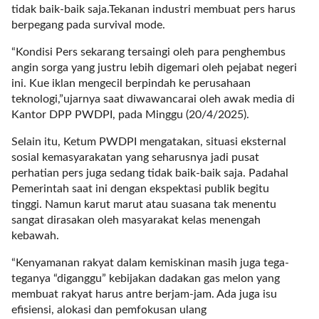
a
tidak baik-baik saja.Tekanan industri membuat pers harus
s
berpegang pada survival mode.
i
c
“Kondisi Pers sekarang tersaingi oleh para penghembus
"
angin sorga yang justru lebih digemari oleh pejabat negeri
p
ini. Kue iklan mengecil berpindah ke perusahaan
o
teknologi,”ujarnya saat diwawancarai oleh awak media di
s
Kantor DPP PWDPI, pada Minggu (20/4/2025).
t
Selain itu, Ketum PWDPI mengatakan, situasi eksternal
_
sosial kemasyarakatan yang seharusnya jadi pusat
t
perhatian pers juga sedang tidak baik-baik saja. Padahal
y
Pemerintah saat ini dengan ekspektasi publik begitu
p
tinggi. Namun karut marut atau suasana tak menentu
e
sangat dirasakan oleh masyarakat kelas menengah
=
kebawah.
"
p
“Kenyamanan rakyat dalam kemiskinan masih juga tega-
o
teganya “diganggu” kebijakan dadakan gas melon yang
s
membuat rakyat harus antre berjam-jam. Ada juga isu
t
efisiensi, alokasi dan pemfokusan ulang
"