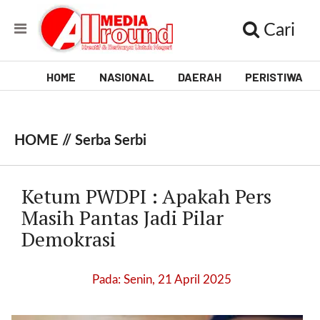
Cari
HOME
NASIONAL
DAERAH
PERISTIWA
V
i
HOME //
Serba Serbi
d
e
Ketum PWDPI : Apakah Pers
o
Masih Pantas Jadi Pilar
Demokrasi
[
l
p
Pada: Senin, 21 April 2025
t
w
_