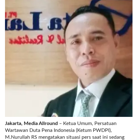
r
e
c
e
n
t
p
o
s
t
s
l
a
y
o
u
t
=
Jakarta, Media Allround
– Ketua Umum, Persatuan
"
Wartawan Duta Pena Indonesia (Ketum PWDPI),
b
M.Nurullah RS mengatakan situasi pers saat ini sedang