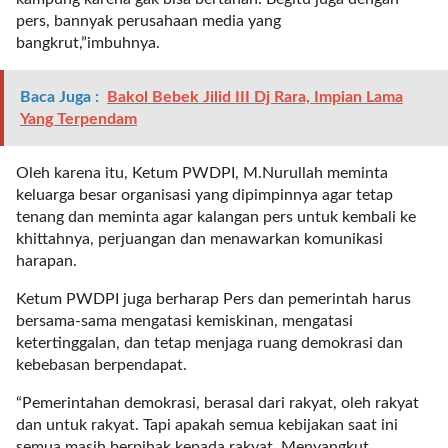
t
pers, bannyak perusahaan media yang
e
bangkrut,”imbuhnya.
g
o
Baca Juga :
Bakol Bebek Jilid III Dj Rara, Impian Lama
r
Yang Terpendam
y
_
i
Oleh karena itu, Ketum PWDPI, M.Nurullah meminta
d
keluarga besar organisasi yang dipimpinnya agar tetap
=
tenang dan meminta agar kalangan pers untuk kembali ke
"
khittahnya, perjuangan dan menawarkan komunikasi
2
harapan.
3
"
Ketum PWDPI juga berharap Pers dan pemerintah harus
f
bersama-sama mengatasi kemiskinan, mengatasi
l
ketertinggalan, dan tetap menjaga ruang demokrasi dan
u
kebebasan berpendapat.
i
“Pemerintahan demokrasi, berasal dari rakyat, oleh rakyat
d
dan untuk rakyat. Tapi apakah semua kebijakan saat ini
_
semua masih berpihak kepada rakyat. Menyangkut