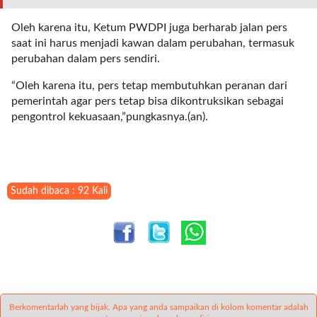
l
u
Oleh karena itu, Ketum PWDPI juga berharab jalan pers
m
saat ini harus menjadi kawan dalam perubahan, termasuk
n
perubahan dalam pers sendiri.
s
=
“Oleh karena itu, pers tetap membutuhkan peranan dari
"
pemerintah agar pers tetap bisa dikontruksikan sebagai
1
pengontrol kekuasaan,”pungkasnya.(an).
"
o
r
d
Sudah dibaca : 92 Kali
e
r
=
"
D
E
S
C
Berkomentarlah yang bijak. Apa yang anda sampaikan di kolom komentar adalah