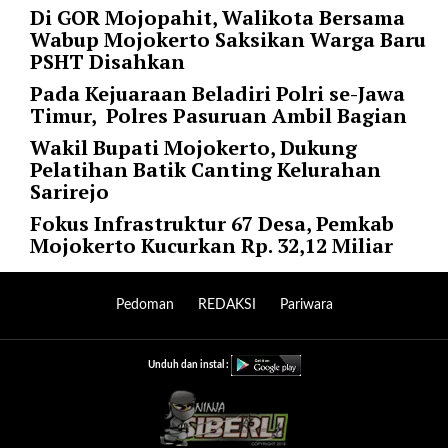
Di GOR Mojopahit, Walikota Bersama
p
Wabup Mojokerto Saksikan Warga Baru
e
PSHT Disahkan
r
_
Pada Kejuaraan Beladiri Polri se-Jawa
p
Timur, Polres Pasuruan Ambil Bagian
a
Wakil Bupati Mojokerto, Dukung
g
Pelatihan Batik Canting Kelurahan
e
Sarirejo
=
"
Fokus Infrastruktur 67 Desa, Pemkab
1
Mojokerto Kucurkan Rp. 32,12 Miliar
0
"
p
Pedoman
REDAKSI
Pariwara
o
s
t
Unduh dan instal :
_
o
f