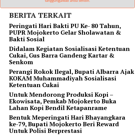
"
tanggungjawab anda sendiri.
o
BERITA TERKAIT
r
d
Peringati Hari Bakti PU Ke- 80 Tahun,
e
PUPR Mojokerto Gelar Sholawatan &
r
Bakti Sosial
b
y
Didalam Kegiatan Sosialisasi Ketentuan
=
Cukai, Gus Barra Gandeng Kartar &
"
Senkom
d
Perangi Rokok Ilegal, Bupati Albarra Ajak
a
KOKAM Muhammadiyah Sosialisasi
t
Ketentuan Cukai
e
Untuk Mendorong Produksi Kopi –
"
Ekowisata, Pemkab Mojokerto Buka
p
Lahan Kopi Bendil Ketapanrame
o
s
Bentuk Meperingati Hari Bhayangkara
t
ke-79, Bupati Mojokerto Beri Reward
s
Untuk Polisi Berprestasi
_