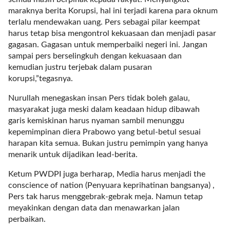
i
maraknya berita Korupsi, hal ini terjadi karena para oknum
m
terlalu mendewakan uang. Pers sebagai pilar keempat
a
harus tetap bisa mengontrol kekuasaan dan menjadi pasar
g
gagasan. Gagasan untuk memperbaiki negeri ini. Jangan
e
sampai pers berselingkuh dengan kekuasaan dan
s
kemudian justru terjebak dalam pusaran
=
korupsi,”tegasnya.
"
t
Nurullah menegaskan insan Pers tidak boleh galau,
r
masyarakat juga meski dalam keadaan hidup dibawah
u
garis kemiskinan harus nyaman sambil menunggu
e
kepemimpinan diera Prabowo yang betul-betul sesuai
"
harapan kita semua. Bukan justru pemimpin yang hanya
s
menarik untuk dijadikan lead-berita.
p
a
Ketum PWDPI juga berharap, Media harus menjadi the
c
conscience of nation (Penyuara keprihatinan bangsanya) ,
e
Pers tak harus menggebrak-gebrak meja. Namun tetap
_
meyakinkan dengan data dan menawarkan jalan
h
perbaikan.
o