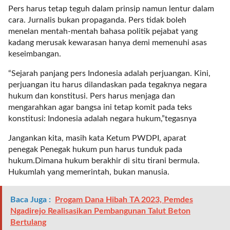
r
Pers harus tetap teguh dalam prinsip namun lentur dalam
=
cara. Jurnalis bukan propaganda. Pers tidak boleh
"
menelan mentah-mentah bahasa politik pejabat yang
5
kadang merusak kewarasan hanya demi memenuhi asas
"
keseimbangan.
s
“Sejarah panjang pers Indonesia adalah perjuangan. Kini,
p
perjuangan itu harus dilandaskan pada tegaknya negara
a
hukum dan konstitusi. Pers harus menjaga dan
c
mengarahkan agar bangsa ini tetap komit pada teks
e
konstitusi: Indonesia adalah negara hukum,”tegasnya
_
v
Jangankan kita, masih kata Ketum PWDPI, aparat
e
penegak Penegak hukum pun harus tunduk pada
r
hukum.Dimana hukum berakhir di situ tirani bermula.
=
Hukumlah yang memerintah, bukan manusia.
"
5
Baca Juga :
Progam Dana Hibah TA 2023, Pemdes
"
Ngadirejo Realisasikan Pembangunan Talut Beton
c
Bertulang
o