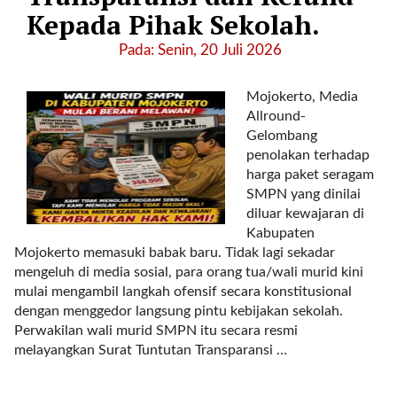
a
Kepada Pihak Sekolah.
s
i
Pada: Senin, 20 Juli 2026
c
"
Mojokerto, Media
p
Allround-
o
Gelombang
s
penolakan terhadap
t
harga paket seragam
_
SMPN yang dinilai
t
diluar kewajaran di
y
Kabupaten
p
Mojokerto memasuki babak baru. Tidak lagi sekadar
e
mengeluh di media sosial, para orang tua/wali murid kini
=
mulai mengambil langkah ofensif secara konstitusional
"
dengan menggedor langsung pintu kebijakan sekolah.
p
Perwakilan wali murid SMPN itu secara resmi
o
melayangkan Surat Tuntutan Transparansi …
s
t
"