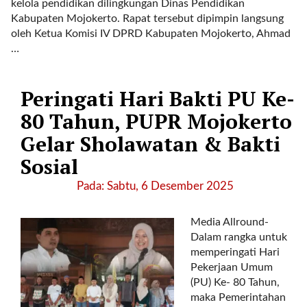
kelola pendidikan dilingkungan Dinas Pendidikan
t
Kabupaten Mojokerto. Rapat tersebut dipimpin langsung
e
oleh Ketua Komisi IV DPRD Kabupaten Mojokerto, Ahmad
g
…
o
r
y
Peringati Hari Bakti PU Ke-
_
i
80 Tahun, PUPR Mojokerto
d
Gelar Sholawatan & Bakti
=
"
Sosial
2
Pada: Sabtu, 6 Desember 2025
3
"
f
Media Allround-
l
Dalam rangka untuk
u
memperingati Hari
i
Pekerjaan Umum
d
(PU) Ke- 80 Tahun,
_
maka Pemerintahan