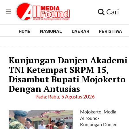
Cari
HOME
NASIONAL
DAERAH
PERISTIWA
V
i
Kunjungan Danjen Akademi
d
TNI Ketempat SRPM 15,
e
Disambut Bupati Mojokerto
o
Dengan Antusias
[
Pada: Rabu, 5 Agustus 2026
l
p
Mojokerto, Media
t
Allround-
w
Kunjungan Danjen
_