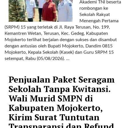
Akademi TNI beserta
r
rombongan ke
e
Sekolah Rakyat
c
Menengah Pertama
e
(SRPM) 15 yang terletak di Jl. Raya Terusan, No. 199,
n
Kemantren Wetan, Terusan, Kec. Gedeg, Kabupaten
t
Mojokerto terlihat berjalan dengan sukses dan disambut
p
dengan antusias oleh Bupati Mojokerto, Dandim 0815
o
Mojokerto, Kepala Sekolah (Kasek) dan Guru SRPM 15
s
setempat, Rabu (05/08/2026). …
t
s
l
Penjualan Paket Seragam
a
y
Sekolah Tanpa Kwitansi.
o
Wali Murid SMPN di
u
t
Kabupaten Mojokerto,
=
Kirim Surat Tuntutan
"
b
Transparansi dan Refund