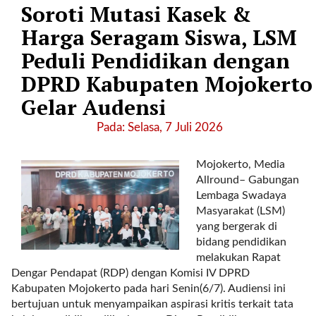
Soroti Mutasi Kasek &
l
i
Harga Seragam Siswa, LSM
n
Peduli Pendidikan dengan
k
_
DPRD Kabupaten Mojokerto
t
Gelar Audensi
a
r
Pada: Selasa, 7 Juli 2026
g
e
Mojokerto, Media
t
Allround– Gabungan
=
Lembaga Swadaya
"
Masyarakat (LSM)
s
yang bergerak di
e
bidang pendidikan
l
melakukan Rapat
f
Dengar Pendapat (RDP) dengan Komisi IV DPRD
"
Kabupaten Mojokerto pada hari Senin(6/7). Audiensi ini
c
bertujuan untuk menyampaikan aspirasi kritis terkait tata
a