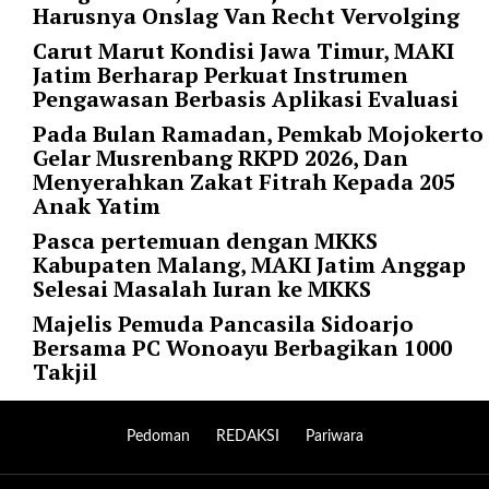
Harusnya Onslag Van Recht Vervolging
r
=
Carut Marut Kondisi Jawa Timur, MAKI
"
Jatim Berharap Perkuat Instrumen
5
Pengawasan Berbasis Aplikasi Evaluasi
"
Pada Bulan Ramadan, Pemkab Mojokerto
s
Gelar Musrenbang RKPD 2026, Dan
p
Menyerahkan Zakat Fitrah Kepada 205
a
Anak Yatim
c
e
Pasca pertemuan dengan MKKS
_
Kabupaten Malang, MAKI Jatim Anggap
v
Selesai Masalah Iuran ke MKKS
e
Majelis Pemuda Pancasila Sidoarjo
r
Bersama PC Wonoayu Berbagikan 1000
=
Takjil
"
5
"
Pedoman
REDAKSI
Pariwara
c
o