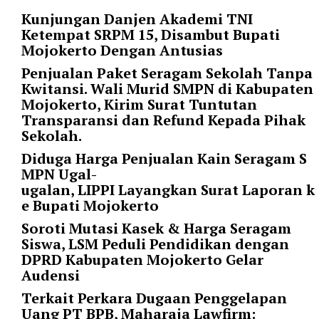
i
Kunjungan Danjen Akademi TNI
m
Ketempat SRPM 15, Disambut Bupati
a
Mojokerto Dengan Antusias
g
e
Penjualan Paket Seragam Sekolah Tanpa
s
Kwitansi. Wali Murid SMPN di Kabupaten
=
Mojokerto, Kirim Surat Tuntutan
"
Transparansi dan Refund Kepada Pihak
t
Sekolah.
r
Diduga Harga Penjualan Kain Seragam S
u
MPN Ugal-
e
ugalan, LIPPI Layangkan Surat Laporan k
"
e Bupati Mojokerto
s
p
Soroti Mutasi Kasek & Harga Seragam
a
Siswa, LSM Peduli Pendidikan dengan
c
DPRD Kabupaten Mojokerto Gelar
e
Audensi
_
Terkait Perkara Dugaan Penggelapan
h
Uang PT BPB, Maharaja Lawfirm:
o