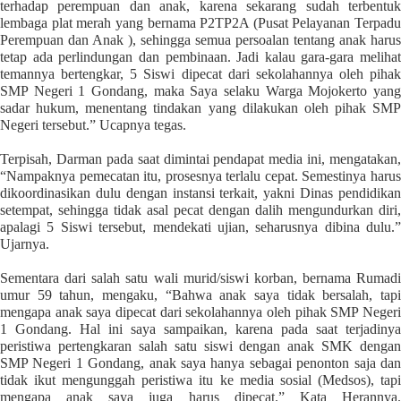
terhadap perempuan dan anak, karena sekarang sudah terbentuk
l
lembaga plat merah yang bernama P2TP2A (Pusat Pelayanan Terpadu
i
Perempuan dan Anak ), sehingga semua persoalan tentang anak harus
n
tetap ada perlindungan dan pembinaan. Jadi kalau gara-gara melihat
temannya bertengkar, 5 Siswi dipecat dari sekolahannya oleh pihak
k
SMP Negeri 1 Gondang, maka Saya selaku Warga Mojokerto yang
_
sadar hukum, menentang tindakan yang dilakukan oleh pihak SMP
t
Negeri tersebut.” Ucapnya tegas.
a
r
Terpisah, Darman pada saat dimintai pendapat media ini, mengatakan,
g
“Nampaknya pemecatan itu, prosesnya terlalu cepat. Semestinya harus
dikoordinasikan dulu dengan instansi terkait, yakni Dinas pendidikan
e
setempat, sehingga tidak asal pecat dengan dalih mengundurkan diri,
t
apalagi 5 Siswi tersebut, mendekati ujian, seharusnya dibina dulu.”
=
Ujarnya.
"
s
Sementara dari salah satu wali murid/siswi korban, bernama Rumadi
e
umur 59 tahun, mengaku, “Bahwa anak saya tidak bersalah, tapi
l
mengapa anak saya dipecat dari sekolahannya oleh pihak SMP Negeri
1 Gondang. Hal ini saya sampaikan, karena pada saat terjadinya
f
peristiwa pertengkaran salah satu siswi dengan anak SMK dengan
"
SMP Negeri 1 Gondang, anak saya hanya sebagai penonton saja dan
c
tidak ikut mengunggah peristiwa itu ke media sosial (Medsos), tapi
a
mengapa anak saya juga harus dipecat.” Kata Herannya.