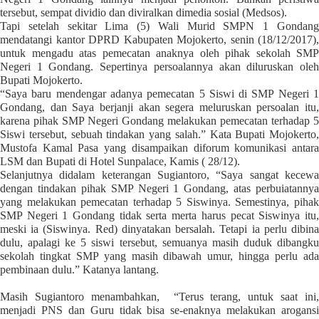
a
tersebut, sempat dividio dan diviralkan dimedia sosial (Medsos).
s
Tapi setelah sekitar Lima (5) Wali Murid SMPN 1 Gondang
i
mendatangi kantor DPRD Kabupaten Mojokerto, senin (18/12/2017),
c
untuk mengadu atas pemecatan anaknya oleh pihak sekolah SMP
"
Negeri 1 Gondang. Sepertinya persoalannya akan diluruskan oleh
Bupati Mojokerto.
p
“Saya baru mendengar adanya pemecatan 5 Siswi di SMP Negeri 1
o
Gondang, dan Saya berjanji akan segera meluruskan persoalan itu,
s
karena pihak SMP Negeri Gondang melakukan pemecatan terhadap 5
t
Siswi tersebut, sebuah tindakan yang salah.” Kata Bupati Mojokerto,
_
Mustofa Kamal Pasa yang disampaikan diforum komunikasi antara
t
LSM dan Bupati di Hotel Sunpalace, Kamis ( 28/12).
Selanjutnya didalam keterangan Sugiantoro, “Saya sangat kecewa
y
dengan tindakan pihak SMP Negeri 1 Gondang, atas perbuiatannya
p
yang melakukan pemecatan terhadap 5 Siswinya. Semestinya, pihak
e
SMP Negeri 1 Gondang tidak serta merta harus pecat Siswinya itu,
=
meski ia (Siswinya. Red) dinyatakan bersalah. Tetapi ia perlu dibina
"
dulu, apalagi ke 5 siswi tersebut, semuanya masih duduk dibangku
p
sekolah tingkat SMP yang masih dibawah umur, hingga perlu ada
o
pembinaan dulu.” Katanya lantang.
s
Masih Sugiantoro menambahkan, “Terus terang, untuk saat ini,
t
menjadi PNS dan Guru tidak bisa se-enaknya melakukan arogansi
"