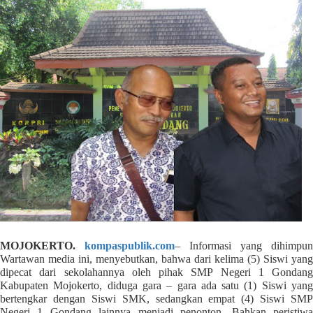
r
e
c
e
n
t
p
o
s
t
s
l
a
y
o
u
MOJOKERTO.
kompaspublik.com
– Informasi yang dihimpun
t
Wartawan media ini, menyebutkan, bahwa dari kelima (5) Siswi yang
=
dipecat dari sekolahannya oleh pihak SMP Negeri 1 Gondang
"
Kabupaten Mojokerto, diduga gara – gara ada satu (1) Siswi yang
bertengkar dengan Siswi SMK, sedangkan empat (4) Siswi SMP
b
Negeri 1 Gondang lainnya menjadi penonton. Bahkan peristiwa