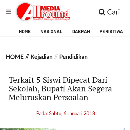
Cari
HOME
NASIONAL
DAERAH
PERISTIWA
V
i
HOME //
Kejadian
//
Pendidikan
d
e
Terkait 5 Siswi Dipecat Dari
o
Sekolah, Bupati Akan Segera
Meluruskan Persoalan
[
l
p
Pada: Sabtu, 6 Januari 2018
t
w
_