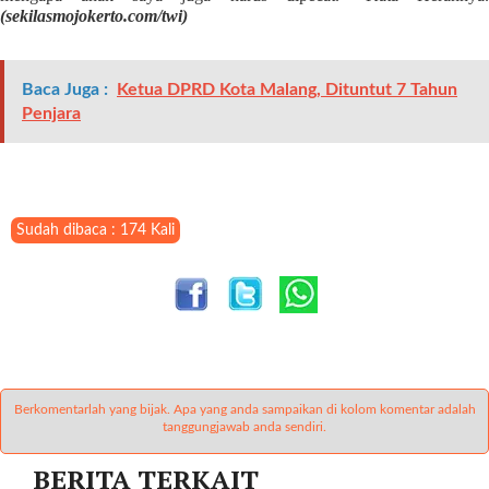
t
(sekilasmojokerto.com/twi)
e
g
o
Baca Juga :
Ketua DPRD Kota Malang, Dituntut 7 Tahun
r
Penjara
y
_
i
d
=
Sudah dibaca : 174 Kali
"
2
3
"
f
l
u
Berkomentarlah yang bijak. Apa yang anda sampaikan di kolom komentar adalah
i
tanggungjawab anda sendiri.
d
_
BERITA TERKAIT