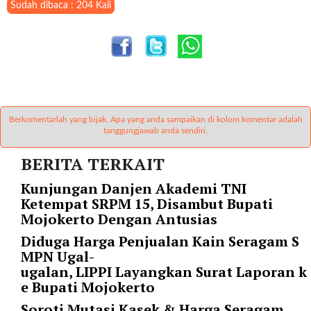
Sudah dibaca : 204 Kali
l
i
n
k
_
t
a
r
Berkomentarlah yang bijak. Apa yang anda sampaikan di kolom komentar adalah
tanggungjawab anda sendiri.
g
e
BERITA TERKAIT
t
=
Kunjungan Danjen Akademi TNI
"
Ketempat SRPM 15, Disambut Bupati
s
Mojokerto Dengan Antusias
e
Diduga Harga Penjualan Kain Seragam S
l
MPN Ugal-
f
ugalan, LIPPI Layangkan Surat Laporan k
"
e Bupati Mojokerto
c
a
Soroti Mutasi Kasek & Harga Seragam