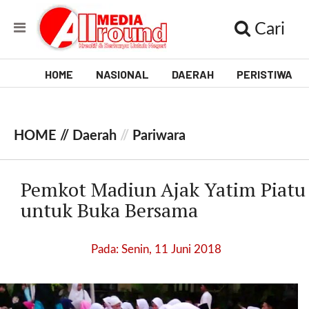
Cari
HOME
NASIONAL
DAERAH
PERISTIWA
V
i
HOME //
Daerah
//
Pariwara
d
e
Pemkot Madiun Ajak Yatim Piatu
o
untuk Buka Bersama
[
l
Pada: Senin, 11 Juni 2018
p
t
w
_