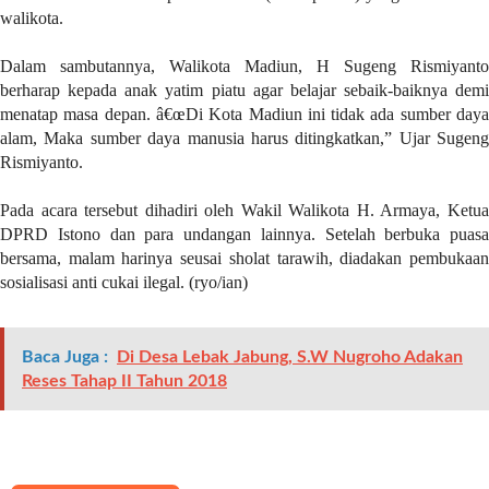
a
walikota.
s
i
Dalam sambutannya, Walikota Madiun, H Sugeng Rismiyanto
c
berharap kepada anak yatim piatu agar belajar sebaik-baiknya demi
"
menatap masa depan. â€œDi Kota Madiun ini tidak ada sumber daya
p
alam, Maka sumber daya manusia harus ditingkatkan,” Ujar Sugeng
o
Rismiyanto.
s
t
Pada acara tersebut dihadiri oleh Wakil Walikota H. Armaya, Ketua
_
DPRD Istono dan para undangan lainnya. Setelah berbuka puasa
t
bersama, malam harinya seusai sholat tarawih, diadakan pembukaan
y
sosialisasi anti cukai ilegal. (ryo/ian)
p
e
=
Baca Juga :
Di Desa Lebak Jabung, S.W Nugroho Adakan
"
Reses Tahap II Tahun 2018
p
o
s
t
"