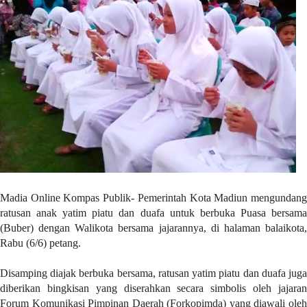
r
e
c
e
n
t
p
o
s
t
s
l
a
Madia Online Kompas Publik- Pemerintah Kota Madiun mengundang
y
ratusan anak yatim piatu dan duafa untuk berbuka Puasa bersama
o
(Buber) dengan Walikota bersama jajarannya, di halaman balaikota,
u
Rabu (6/6) petang.
t
=
Disamping diajak berbuka bersama, ratusan yatim piatu dan duafa juga
"
diberikan bingkisan yang diserahkan secara simbolis oleh jajaran
b
Forum Komunikasi Pimpinan Daerah (Forkopimda) yang diawali oleh