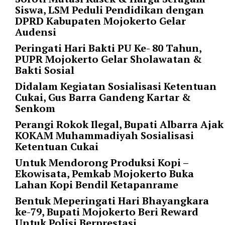
t
Siswa, LSM Peduli Pendidikan dengan
e
DPRD Kabupaten Mojokerto Gelar
g
Audensi
o
Peringati Hari Bakti PU Ke- 80 Tahun,
r
PUPR Mojokerto Gelar Sholawatan &
y
Bakti Sosial
_
i
Didalam Kegiatan Sosialisasi Ketentuan
d
Cukai, Gus Barra Gandeng Kartar &
=
Senkom
"
Perangi Rokok Ilegal, Bupati Albarra Ajak
2
KOKAM Muhammadiyah Sosialisasi
3
Ketentuan Cukai
"
Untuk Mendorong Produksi Kopi –
f
Ekowisata, Pemkab Mojokerto Buka
l
Lahan Kopi Bendil Ketapanrame
u
i
Bentuk Meperingati Hari Bhayangkara
d
ke-79, Bupati Mojokerto Beri Reward
_
Untuk Polisi Berprestasi