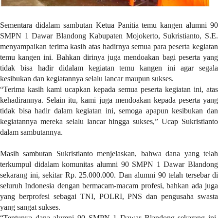
t
e
Sementara didalam sambutan Ketua Panitia temu kangen alumni 90
g
SMPN 1 Dawar Blandong Kabupaten Mojokerto, Sukristianto, S.E.
o
menyampaikan terima kasih atas hadirnya semua para peserta kegiatan
r
temu kangen ini. Bahkan dirinya juga mendoakan bagi peserta yang
y
tidak bisa hadir didalam kegiatan temu kangen ini agar segala
_
kesibukan dan kegiatannya selalu lancar maupun sukses.
i
“Terima kasih kami ucapkan kepada semua peserta kegiatan ini, atas
d
kehadirannya. Selain itu, kami juga mendoakan kepada peserta yang
=
tidak bisa hadir dalam kegiatan ini, semoga apapun kesibukan dan
"
kegiatannya mereka selalu lancar hingga sukses,” Ucap Sukristianto
2
dalam sambutannya.
3
"
Masih sambutan Sukristianto menjelaskan, bahwa dana yang telah
f
terkumpul didalam komunitas alumni 90 SMPN 1 Dawar Blandong
l
sekarang ini, sekitar Rp. 25.000.000. Dan alumni 90 telah tersebar di
u
seluruh Indonesia dengan bermacam-macam profesi, bahkan ada juga
i
yang berprofesi sebagai TNI, POLRI, PNS dan pengusaha swasta
d
yang sangat sukses.
_
“Tentunya dana alumni 90 SMPN 1 Dawar Blandong sekarang ini,