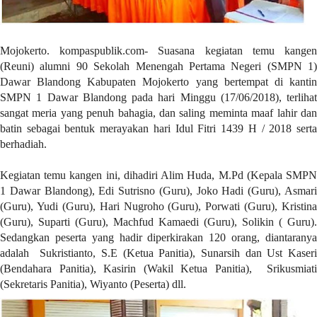
a
s
i
c
Mojokerto. kompaspublik.com- Suasana kegiatan temu kangen
"
(Reuni) alumni 90 Sekolah Menengah Pertama Negeri (SMPN 1)
p
Dawar Blandong Kabupaten Mojokerto yang bertempat di kantin
o
SMPN 1 Dawar Blandong pada hari Minggu (17/06/2018), terlihat
s
sangat meria yang penuh bahagia, dan saling meminta maaf lahir dan
t
batin sebagai bentuk merayakan hari Idul Fitri 1439 H / 2018 serta
_
berhadiah.
t
y
Kegiatan temu kangen ini, dihadiri Alim Huda, M.Pd (Kepala SMPN
p
1 Dawar Blandong), Edi Sutrisno (Guru), Joko Hadi (Guru), Asmari
e
(Guru), Yudi (Guru), Hari Nugroho (Guru), Porwati (Guru), Kristina
=
(Guru), Suparti (Guru), Machfud Kamaedi (Guru), Solikin ( Guru).
"
Sedangkan peserta yang hadir diperkirakan 120 orang, diantaranya
p
adalah Sukristianto, S.E (Ketua Panitia), Sunarsih dan Ust Kaseri
o
(Bendahara Panitia), Kasirin (Wakil Ketua Panitia), Srikusmiati
s
(Sekretaris Panitia), Wiyanto (Peserta) dll.
t
"