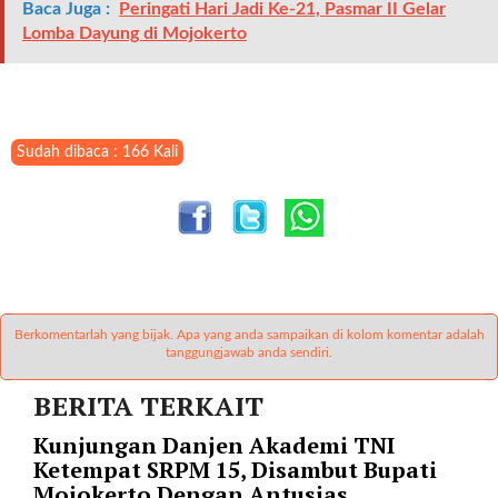
l
Baca Juga :
Peringati Hari Jadi Ke-21, Pasmar II Gelar
u
Lomba Dayung di Mojokerto
m
n
s
=
Sudah dibaca : 166 Kali
"
1
"
o
r
d
e
r
Berkomentarlah yang bijak. Apa yang anda sampaikan di kolom komentar adalah
=
tanggungjawab anda sendiri.
"
BERITA TERKAIT
D
E
Kunjungan Danjen Akademi TNI
S
Ketempat SRPM 15, Disambut Bupati
C
Mojokerto Dengan Antusias