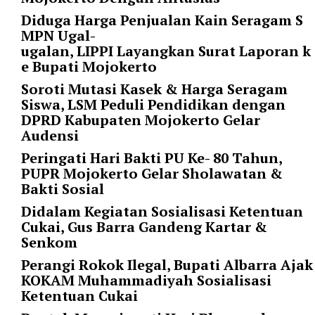
"
o
Diduga Harga Penjualan Kain Seragam S
r
MPN Ugal-
d
ugalan, LIPPI Layangkan Surat Laporan k
e
e Bupati Mojokerto
r
Soroti Mutasi Kasek & Harga Seragam
b
Siswa, LSM Peduli Pendidikan dengan
y
DPRD Kabupaten Mojokerto Gelar
=
Audensi
"
Peringati Hari Bakti PU Ke- 80 Tahun,
d
PUPR Mojokerto Gelar Sholawatan &
a
Bakti Sosial
t
e
Didalam Kegiatan Sosialisasi Ketentuan
"
Cukai, Gus Barra Gandeng Kartar &
p
Senkom
o
Perangi Rokok Ilegal, Bupati Albarra Ajak
s
KOKAM Muhammadiyah Sosialisasi
t
Ketentuan Cukai
s
_