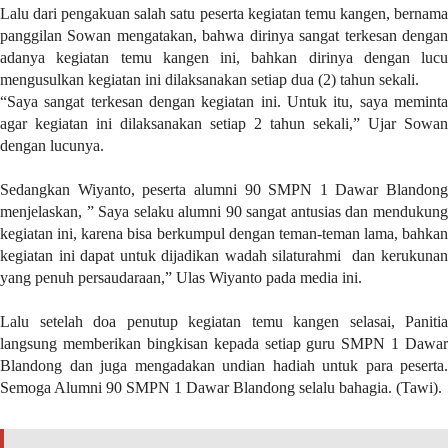
Lalu dari pengakuan salah satu peserta kegiatan temu kangen, bernama
r
panggilan Sowan mengatakan, bahwa dirinya sangat terkesan dengan
=
adanya kegiatan temu kangen ini, bahkan dirinya dengan lucu
"
mengusulkan kegiatan ini dilaksanakan setiap dua (2) tahun sekali.
5
“Saya sangat terkesan dengan kegiatan ini. Untuk itu, saya meminta
"
agar kegiatan ini dilaksanakan setiap 2 tahun sekali,” Ujar Sowan
s
dengan lucunya.
p
a
Sedangkan Wiyanto, peserta alumni 90 SMPN 1 Dawar Blandong
c
menjelaskan, ” Saya selaku alumni 90 sangat antusias dan mendukung
e
kegiatan ini, karena bisa berkumpul dengan teman-teman lama, bahkan
_
kegiatan ini dapat untuk dijadikan wadah silaturahmi dan kerukunan
v
yang penuh persaudaraan,” Ulas Wiyanto pada media ini.
e
r
Lalu setelah doa penutup kegiatan temu kangen selasai, Panitia
=
langsung memberikan bingkisan kepada setiap guru SMPN 1 Dawar
"
Blandong dan juga mengadakan undian hadiah untuk para peserta.
5
Semoga Alumni 90 SMPN 1 Dawar Blandong selalu bahagia. (Tawi).
"
c
o