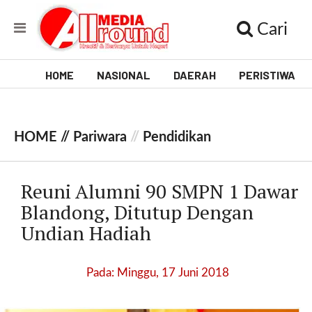
Cari
HOME
NASIONAL
DAERAH
PERISTIWA
V
i
HOME //
Pariwara
//
Pendidikan
d
e
Reuni Alumni 90 SMPN 1 Dawar
o
Blandong, Ditutup Dengan
Undian Hadiah
[
l
p
Pada: Minggu, 17 Juni 2018
t
w
_