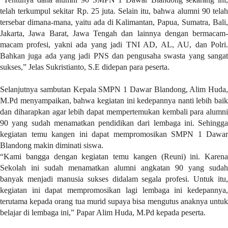
i
telah terkumpul sekitar Rp. 25 juta. Selain itu, bahwa alumni 90 telah
m
tersebar dimana-mana, yaitu ada di Kalimantan, Papua, Sumatra, Bali,
a
Jakarta, Jawa Barat, Jawa Tengah dan lainnya dengan bermacam-
g
macam profesi, yakni ada yang jadi TNI AD, AL, AU, dan Polri.
e
Bahkan juga ada yang jadi PNS dan pengusaha swasta yang sangat
s
sukses,” Jelas Sukristianto, S.E didepan para peserta.
=
"
Selanjutnya sambutan Kepala SMPN 1 Dawar Blandong, Alim Huda,
t
M.Pd menyampaikan, bahwa kegiatan ini kedepannya nanti lebih baik
r
dan diharapkan agar lebih dapat mempertemukan kembali para alumni
u
90 yang sudah menamatkan pendidikan dari lembaga ini. Sehingga
e
kegiatan temu kangen ini dapat mempromosikan SMPN 1 Dawar
"
Blandong makin diminati siswa.
s
“Kami bangga dengan kegiatan temu kangen (Reuni) ini. Karena
p
Sekolah ini sudah menamatkan alumni angkatan 90 yang sudah
a
banyak menjadi manusia sukses didalam segala profesi. Untuk itu,
c
kegiatan ini dapat mempromosikan lagi lembaga ini kedepannya,
e
terutama kepada orang tua murid supaya bisa mengutus anaknya untuk
_
belajar di lembaga ini,” Papar Alim Huda, M.Pd kepada peserta.
h
o