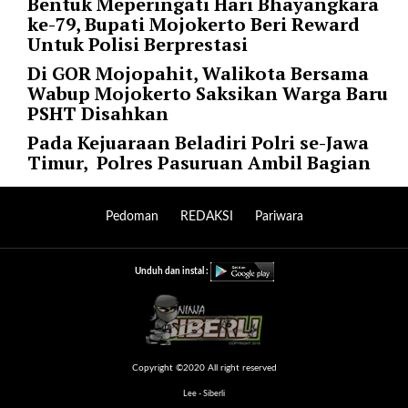
Bentuk Meperingati Hari Bhayangkara
p
ke-79, Bupati Mojokerto Beri Reward
e
Untuk Polisi Berprestasi
r
Di GOR Mojopahit, Walikota Bersama
_
Wabup Mojokerto Saksikan Warga Baru
p
PSHT Disahkan
a
g
Pada Kejuaraan Beladiri Polri se-Jawa
e
Timur, Polres Pasuruan Ambil Bagian
=
"
1
Pedoman
REDAKSI
Pariwara
0
"
p
Unduh dan instal :
o
s
t
_
Copyright ©2020 All right reserved
o
f
Lee - Siberli