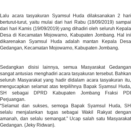
a
s
i
Lalu acara tasyakuran Syamsul Huda dilaksanakan 2 hari
c
berturut-turut, yaitu mulai dari hari Rabu (18/09/2019) sampai
"
dari hari Kamis (19/09/2019) yang dihadiri oleh seluruh Kepala
p
Desa di Kecamatan Mojowarno, Kabupaten Jombang. Hal ini
o
dikarenakan Syamsul Huda adalah mantan Kepala Desa
s
Gedangan, Kecamatan Mojowarno, Kabupaten Jombang.
t
_
t
Sedangkan disisi lainnya, semua Masyarakat Gedangan
y
sangat antusias menghadiri acara tasyakuran tersebut. Bahkan
p
seluruh Masyarakat yang hadir didalam acara tasyakuran itu,
e
mengucapkan selamat atas terpilihnya Bapak Syamsul Huda,
=
SH sebagai DPRD Kabupaten Jombang Fraksi PDI
"
Perjuangan.
p
“Selamat dan sukses, semoga Bapak Syamsul Huda, SH
o
selalu menjalankan tugas sebagai Wakil Rakyat dengan
s
amanah, dan selalu semangat.” Ucap salah satu Masyarakat
t
Gedangan. (Jeky Ridwan).
"