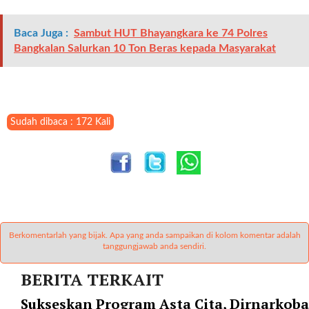
l
i
Baca Juga :
Sambut HUT Bhayangkara ke 74 Polres
n
Bangkalan Salurkan 10 Ton Beras kepada Masyarakat
k
_
t
a
r
Sudah dibaca : 172 Kali
g
e
t
=
"
s
e
Berkomentarlah yang bijak. Apa yang anda sampaikan di kolom komentar adalah
l
tanggungjawab anda sendiri.
f
"
BERITA TERKAIT
c
Sukseskan Program Asta Cita, Dirnarkoba
a