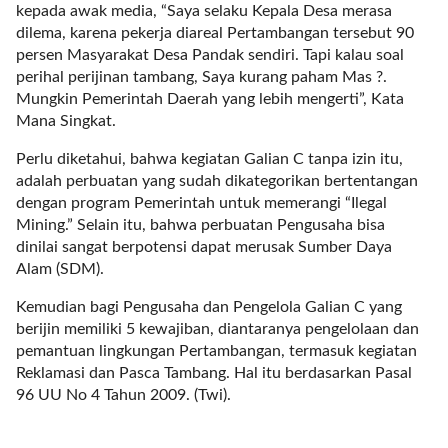
i
kepada awak media, “Saya selaku Kepala Desa merasa
m
dilema, karena pekerja diareal Pertambangan tersebut 90
a
persen Masyarakat Desa Pandak sendiri. Tapi kalau soal
g
perihal perijinan tambang, Saya kurang paham Mas ?.
e
Mungkin Pemerintah Daerah yang lebih mengerti”, Kata
s
Mana Singkat.
=
"
Perlu diketahui, bahwa kegiatan Galian C tanpa izin itu,
t
adalah perbuatan yang sudah dikategorikan bertentangan
r
dengan program Pemerintah untuk memerangi “Ilegal
u
Mining.” Selain itu, bahwa perbuatan Pengusaha bisa
e
dinilai sangat berpotensi dapat merusak Sumber Daya
"
Alam (SDM).
s
Kemudian bagi Pengusaha dan Pengelola Galian C yang
p
berijin memiliki 5 kewajiban, diantaranya pengelolaan dan
a
pemantuan lingkungan Pertambangan, termasuk kegiatan
c
Reklamasi dan Pasca Tambang. Hal itu berdasarkan Pasal
e
96 UU No 4 Tahun 2009. (Twi).
_
h
o