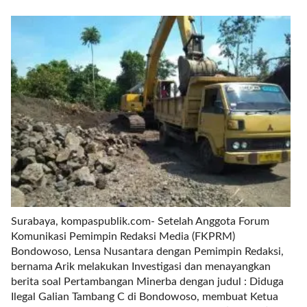
r
e
c
e
n
t
p
o
s
t
s
l
a
y
o
Surabaya, kompaspublik.com- Setelah Anggota Forum
u
Komunikasi Pemimpin Redaksi Media (FKPRM)
t
Bondowoso, Lensa Nusantara dengan Pemimpin Redaksi,
=
bernama Arik melakukan Investigasi dan menayangkan
"
berita soal Pertambangan Minerba dengan judul : Diduga
b
Ilegal Galian Tambang C di Bondowoso, membuat Ketua