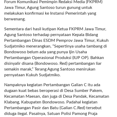
a
Forum Komunikasi Pemimpin Redaksi Media (FKPRM)
s
Jawa Timur, Agung Santoso turun gunung untuk
i
melakukan konfirmasi ke Instansi Pemerintah yang
c
berwenang.
"
Sementara dari hasil kutipan Ketua FKPRM Jawa Timur,
p
Agung Santoso terhadap pernyataan Kepala Bidang
o
Pertambangan Dinas ESDM Pemprov Jawa Timur, Kukuh
s
Sudjatmiko menerangkan, “Sepertinya usaha tambang di
t
Bondowoso belum ada yang punya Ijin Usaha
_
Pertambangan Operasional Produksi (IUP OP). Bahkan
t
disinyalir disana (Bondowoso. Red) pertambangan liar
y
semakin marak,” Terang Agung Santoso menirukan
p
pernyataan Kukuh Sudjatmiko.
e
=
Nampaknya kegiatan Pertambangan Galian C itu ada
"
dugaan kuat bebas beroperasi di Desa Sumber Pakem,
p
Kecamatan Maesan, dan juga di Desa Pandak, Kecamatan
o
Klabang, Kabupaten Bondowoso. Padahal kegiatan
s
Pertambangan Pasir dan Batu (Galian C.Red) tersebut
t
diduga ilegal. Pasalnya, Satuan Polisi Pamong Praja
"