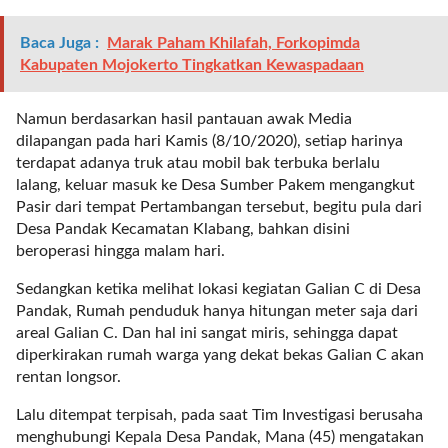
t
e
Baca Juga :
Marak Paham Khilafah, Forkopimda
g
Kabupaten Mojokerto Tingkatkan Kewaspadaan
o
r
Namun berdasarkan hasil pantauan awak Media
y
dilapangan pada hari Kamis (8/10/2020), setiap harinya
_
terdapat adanya truk atau mobil bak terbuka berlalu
i
lalang, keluar masuk ke Desa Sumber Pakem mengangkut
d
Pasir dari tempat Pertambangan tersebut, begitu pula dari
=
Desa Pandak Kecamatan Klabang, bahkan disini
"
beroperasi hingga malam hari.
2
3
Sedangkan ketika melihat lokasi kegiatan Galian C di Desa
"
Pandak, Rumah penduduk hanya hitungan meter saja dari
f
areal Galian C. Dan hal ini sangat miris, sehingga dapat
l
diperkirakan rumah warga yang dekat bekas Galian C akan
u
rentan longsor.
i
d
Lalu ditempat terpisah, pada saat Tim Investigasi berusaha
_
menghubungi Kepala Desa Pandak, Mana (45) mengatakan