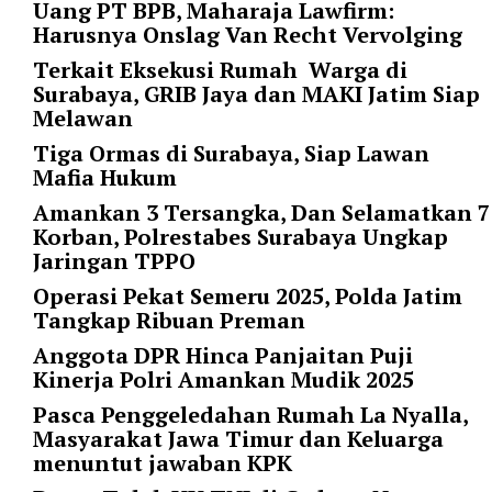
Uang PT BPB, Maharaja Lawfirm:
l
Harusnya Onslag Van Recht Vervolging
u
m
Terkait Eksekusi Rumah Warga di
n
Surabaya, GRIB Jaya dan MAKI Jatim Siap
s
Melawan
=
Tiga Ormas di Surabaya, Siap Lawan
"
Mafia Hukum
1
"
Amankan 3 Tersangka, Dan Selamatkan 7
o
Korban, Polrestabes Surabaya Ungkap
r
Jaringan TPPO
d
Operasi Pekat Semeru 2025, Polda Jatim
e
Tangkap Ribuan Preman
r
=
Anggota DPR Hinca Panjaitan Puji
"
Kinerja Polri Amankan Mudik 2025
D
Pasca Penggeledahan Rumah La Nyalla,
E
Masyarakat Jawa Timur dan Keluarga
S
menuntut jawaban KPK
C