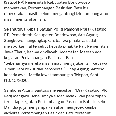
(Satpol PP) Pemerintah Kabupaten Bondowoso
l
menyatakan, Pertambangan Pasir dan Batu itu
i
diperkirakan masih belum mengantongi Izin tambang atau
n
masih mengajukan izin.
k
_
Selanjutnya Kepala Satuan Polisi Pamong Praja (Kasatpol
t
PP) Pemerintah Kabupaten Bondowoso, Aris Agung
a
Sungkowo mengungkapkan, bahwa pihaknya sudah
r
melaporkan hal tersebut kepada pihak terkait Pemerintah
g
Jawa Timur, bahwa diwilayah Kecamatan Maesan ada
e
kegiatan Pertambangan Pasir dan Batu.
t
“Sebenarnya mereka masih mau mengajukan izin ke Jawa
=
Timur. Tapi kok sudah beroperasi,” Ucap Agung Santoso
"
kepada awak Media lewat sambungan Telepon, Sabtu
s
(10/10/2020).
e
l
Sambung Agung Santoso menegaskan, “Dia (Kasatpol PP.
f
Red) mengaku, sebelumnya sudah melakukan penutupan
"
terhadap kegiatan Pertambangan Pasir dan Batu tersebut.
c
Dan dia juga menyampaikan akan mengecek kembali
a
aktivitas Pertambangan Pasir dan Batu tersebut.