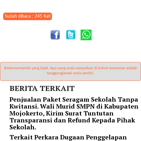
r
=
Sudah dibaca : 245 Kali
"
5
"
s
p
a
c
e
Berkomentarlah yang bijak. Apa yang anda sampaikan di kolom komentar adalah
tanggungjawab anda sendiri.
_
v
BERITA TERKAIT
e
r
Penjualan Paket Seragam Sekolah Tanpa
=
Kwitansi. Wali Murid SMPN di Kabupaten
"
Mojokerto, Kirim Surat Tuntutan
5
Transparansi dan Refund Kepada Pihak
"
Sekolah.
c
Terkait Perkara Dugaan Penggelapan
o