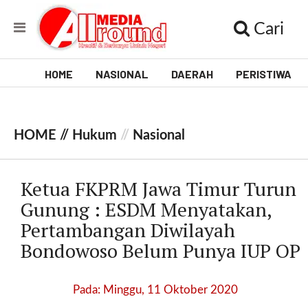
Cari
HOME
NASIONAL
DAERAH
PERISTIWA
V
i
HOME //
Hukum
//
Nasional
d
e
Ketua FKPRM Jawa Timur Turun
o
Gunung : ESDM Menyatakan,
Pertambangan Diwilayah
[
l
Bondowoso Belum Punya IUP OP
p
t
w
Pada: Minggu, 11 Oktober 2020
_