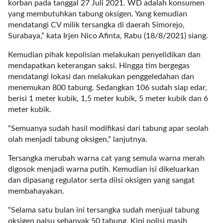
korban pada tanggal 27 Juli 2021. WD adalah konsumen
t
yang membutuhkan tabung oksigen. Yang kemudian
e
mendatangi CV milik tersangka di daerah Simorejo,
g
Surabaya,” kata Irjen Nico Afinta, Rabu (18/8/2021) siang.
o
r
Kemudian pihak kepolisian melakukan penyelidikan dan
y
mendapatkan keterangan saksi. Hingga tim bergegas
_
mendatangi lokasi dan melakukan penggeledahan dan
i
menemukan 800 tabung. Sedangkan 106 sudah siap edar,
d
berisi 1 meter kubik, 1,5 meter kubik, 5 meter kubik dan 6
=
meter kubik.
"
2
“Semuanya sudah hasil modifikasi dari tabung apar seolah
3
olah menjadi tabung oksigen,” lanjutnya.
"
Tersangka merubah warna cat yang semula warna merah
f
digosok menjadi warna putih. Kemudian isi dikeluarkan
l
dan dipasang regulator serta diisi oksigen yang sangat
u
membahayakan.
i
d
“Selama satu bulan ini tersangka sudah menjual tabung
_
oksigen palsu sebanyak 50 tabung. Kini polisi masih