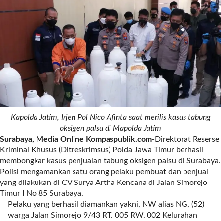
r
e
c
e
n
t
p
o
s
t
s
Kapolda Jatim, Irjen Pol Nico Afinta saat merilis kasus tabung
l
oksigen palsu di Mapolda Jatim
a
Surabaya, Media Online Kompaspublik.com-
Direktorat Reserse
y
Kriminal Khusus (Ditreskrimsus) Polda Jawa Timur berhasil
o
membongkar kasus penjualan tabung oksigen palsu di Surabaya.
u
Polisi mengamankan satu orang pelaku pembuat dan penjual
t
yang dilakukan di CV Surya Artha Kencana di Jalan Simorejo
=
Timur I No 85 Surabaya.
"
Pelaku yang berhasil diamankan yakni, NW alias NG, (52)
b
warga Jalan Simorejo 9/43 RT. 005 RW. 002 Kelurahan