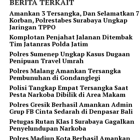
BERITA TERKAIT
r
Amankan 3 Tersangka, Dan Selamatkan 7
=
Korban, Polrestabes Surabaya Ungkap
"
Jaringan TPPO
5
"
Komplotan Penjahat Jalanan Ditembak
s
Tim Jatanras Polda Jatim
p
Polres Sumenep Ungkap Kasus Dugaan
a
Penipuan Travel Umrah
c
e
Polres Malang Amankan Tersangka
_
Pembunuhan di Gondanglegi
v
Polisi Tangkap Empat Tersangka Saat
e
Pesta Narkoba Dibilik di Area Makam
r
=
Polres Gresik Berhasil Amankan Admin
"
Grup FB Cinta Sedarah di Denpasar Bali
5
Petugas Rutan Klas I Surabaya Gagalkan
"
Penyelundupan Narkoba
c
o
Polres Madiun Kota Berhasil Amankan