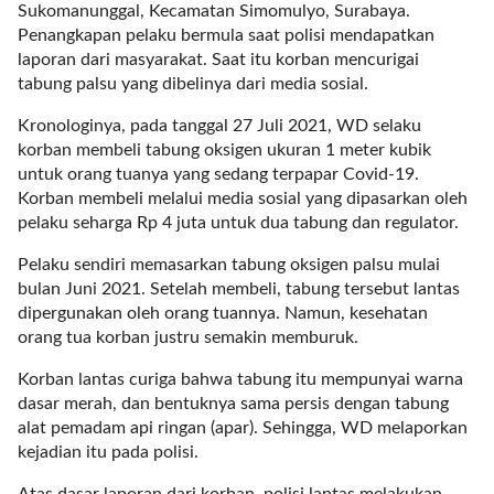
a
Sukomanunggal, Kecamatan Simomulyo, Surabaya.
s
Penangkapan pelaku bermula saat polisi mendapatkan
i
laporan dari masyarakat. Saat itu korban mencurigai
c
tabung palsu yang dibelinya dari media sosial.
"
Kronologinya, pada tanggal 27 Juli 2021, WD selaku
p
korban membeli tabung oksigen ukuran 1 meter kubik
o
untuk orang tuanya yang sedang terpapar Covid-19.
s
Korban membeli melalui media sosial yang dipasarkan oleh
t
pelaku seharga Rp 4 juta untuk dua tabung dan regulator.
_
t
Pelaku sendiri memasarkan tabung oksigen palsu mulai
y
bulan Juni 2021. Setelah membeli, tabung tersebut lantas
p
dipergunakan oleh orang tuannya. Namun, kesehatan
e
orang tua korban justru semakin memburuk.
=
"
Korban lantas curiga bahwa tabung itu mempunyai warna
p
dasar merah, dan bentuknya sama persis dengan tabung
o
alat pemadam api ringan (apar). Sehingga, WD melaporkan
s
kejadian itu pada polisi.
t
"
Atas dasar laporan dari korban, polisi lantas melakukan