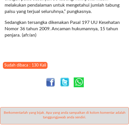
i
melakukan pendalaman untuk mengetahui jumlah tabung
m
palsu yang terjual seluruhnya,” pungkasnya.
a
g
Sedangkan tersangka dikenakan Pasal 197 UU Kesehatan
e
Nomor 36 tahun 2009. Ancaman hukumannya, 15 tahun
s
penjara. (afr/an)
=
"
t
r
u
Sudah dibaca : 130 Kali
e
"
s
p
a
c
e
Berkomentarlah yang bijak. Apa yang anda sampaikan di kolom komentar adalah
_
tanggungjawab anda sendiri.
h
o