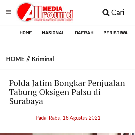
Cari
HOME
NASIONAL
DAERAH
PERISTIWA
V
i
HOME //
Kriminal
d
e
Polda Jatim Bongkar Penjualan
o
Tabung Oksigen Palsu di
Surabaya
[
l
p
Pada: Rabu, 18 Agustus 2021
t
w
_