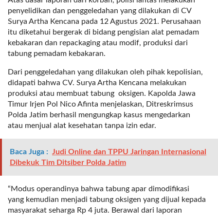
l
penyelidikan dan penggeledahan yang dilakukan di CV
i
Surya Artha Kencana pada 12 Agustus 2021. Perusahaan
n
itu diketahui bergerak di bidang pengisian alat pemadam
k
kebakaran dan repackaging atau modif, produksi dari
_
tabung pemadam kebakaran.
t
Dari penggeledahan yang dilakukan oleh pihak kepolisian,
a
didapati bahwa CV. Surya Artha Kencana melakukan
r
produksi atau membuat tabung oksigen. Kapolda Jawa
g
Timur Irjen Pol Nico Afinta menjelaskan, Ditreskrimsus
e
Polda Jatim berhasil mengungkap kasus mengedarkan
t
atau menjual alat kesehatan tanpa izin edar.
=
"
s
Baca Juga :
Judi Online dan TPPU Jaringan Internasional
e
Dibekuk Tim Ditsiber Polda Jatim
l
f
“Modus operandinya bahwa tabung apar dimodifikasi
"
yang kemudian menjadi tabung oksigen yang dijual kepada
c
masyarakat seharga Rp 4 juta. Berawal dari laporan
a