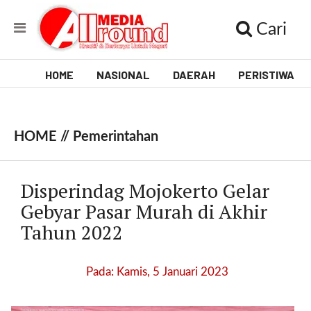
Cari
HOME
NASIONAL
DAERAH
PERISTIWA
V
i
HOME //
Pemerintahan
d
e
Disperindag Mojokerto Gelar
o
Gebyar Pasar Murah di Akhir
Tahun 2022
[
l
p
Pada: Kamis, 5 Januari 2023
t
w
_