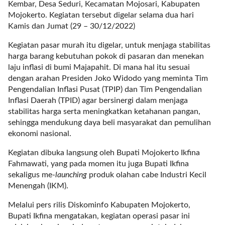
a
Kembar, Desa Seduri, Kecamatan Mojosari, Kabupaten
s
Mojokerto. Kegiatan tersebut digelar selama dua hari
i
Kamis dan Jumat (29 – 30/12/2022)
c
Kegiatan pasar murah itu digelar, untuk menjaga stabilitas
"
harga barang kebutuhan pokok di pasaran dan menekan
p
laju inflasi di bumi Majapahit. Di mana hal itu sesuai
o
dengan arahan Presiden Joko Widodo yang meminta Tim
s
Pengendalian Inflasi Pusat (TPIP) dan Tim Pengendalian
t
Inflasi Daerah (TPID) agar bersinergi dalam menjaga
_
stabilitas harga serta meningkatkan ketahanan pangan,
t
sehingga mendukung daya beli masyarakat dan pemulihan
y
ekonomi nasional.
p
e
Kegiatan dibuka langsung oleh Bupati Mojokerto Ikfina
=
Fahmawati, yang pada momen itu juga Bupati Ikfina
"
sekaligus me-
launching
produk olahan cabe Industri Kecil
p
Menengah (IKM).
o
s
Melalui pers rilis Diskominfo Kabupaten Mojokerto,
t
Bupati Ikfina mengatakan, kegiatan operasi pasar ini
"