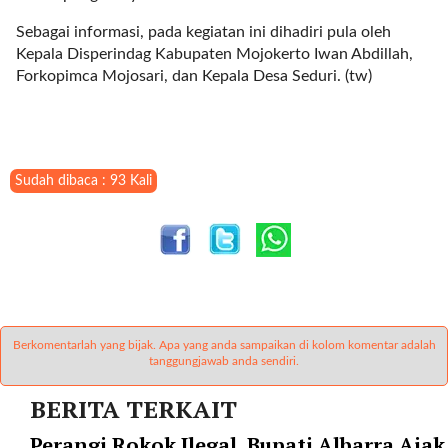
i
m
Sebagai informasi, pada kegiatan ini dihadiri pula oleh
a
Kepala Disperindag Kabupaten Mojokerto Iwan Abdillah,
g
Forkopimca Mojosari, dan Kepala Desa Seduri. (tw)
e
s
=
"
t
Sudah dibaca : 93 Kali
r
u
e
"
s
p
a
Berkomentarlah yang bijak. Apa yang anda sampaikan di kolom komentar adalah
c
tanggungjawab anda sendiri.
e
_
BERITA TERKAIT
h
Perangi Rokok Ilegal, Bupati Albarra Ajak
o