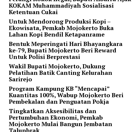
KOKAM Muhammadiyah Sosialisasi
r
Ketentuan Cukai
=
"
Untuk Mendorong Produksi Kopi –
5
Ekowisata, Pemkab Mojokerto Buka
"
Lahan Kopi Bendil Ketapanrame
s
Bentuk Meperingati Hari Bhayangkara
p
ke-79, Bupati Mojokerto Beri Reward
a
Untuk Polisi Berprestasi
c
e
Wakil Bupati Mojokerto, Dukung
_
Pelatihan Batik Canting Kelurahan
v
Sarirejo
e
Program Kampung KB “Mencapai”
r
Kuantitas 100%, Wabup Mojokerto Beri
=
Pembekalan dan Penguatan Pokja
"
5
Tingkatkan Aksesibilitas dan
"
Pertumbuhan Ekonomi, Pemkab
c
Mojokerto Mulai Bangun Jembatan
o
Talunbrak