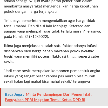
adalah sebagai wujud nyata peran pemerintah dalam
l
membantu masyarakat mengendalikan harga kebutuhan
i
pokok dengan harga terjangkau.
n
k
“Ini upaya pemerintah mengendalikan agar harga tidak
_
terlalu mahal. Dan di sisi lain Menjaga Ketersediaan
t
pangan yang melimpah agar tidak terlalu murah,” jelasnya,
a
pada Kamis, (29/12/2022).
r
Ikfina juga menjelaskan, salah satu faktor adanya inflasi
g
disebabkan oleh harga bahan makanan pokok (
volatile
e
foods
) yang memiliki potensi fluktuasi tinggi, seperti cabe
t
rawit.
=
"
“Jadi cabe rawit merupakan komponen pembentuk angka
s
inflasi yang sangat besar karena pas murah bisa murah
e
sekali kalau lagi mahal bisa mahal sekali,” terangnya
l
f
Baca Juga :
Minta Pendampingan Dari Pemerintah,
"
Paguyuban PPRI Magetan Temui Ketua DPD RI
c
a