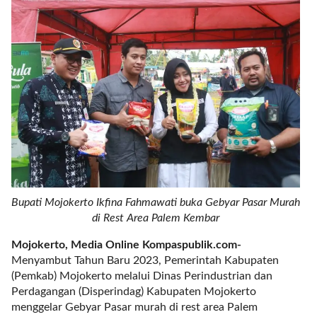
r
e
c
e
n
t
p
o
s
t
s
l
a
Bupati Mojokerto Ikfina Fahmawati buka Gebyar Pasar Murah
y
di Rest Area Palem Kembar
o
u
Mojokerto
, Media Online Kompaspublik.com-
t
Menyambut Tahun Baru 2023, Pemerintah Kabupaten
=
(Pemkab) Mojokerto melalui Dinas Perindustrian dan
"
Perdagangan (Disperindag) Kabupaten Mojokerto
b
menggelar Gebyar Pasar murah di rest area Palem