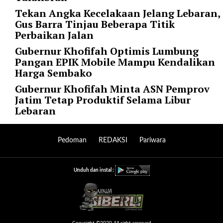
l
Tekan Angka Kecelakaan Jelang Lebaran,
u
Gus Barra Tinjau Beberapa Titik
m
Perbaikan Jalan
n
s
Gubernur Khofifah Optimis Lumbung
=
Pangan EPIK Mobile Mampu Kendalikan
"
Harga Sembako
1
Gubernur Khofifah Minta ASN Pemprov
"
Jatim Tetap Produktif Selama Libur
o
Lebaran
r
d
e
Pedoman
REDAKSI
Pariwara
r
=
"
Unduh dan instal :
D
E
S
C
Copyright ©2020 All right reserved