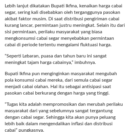
t
Lebih lanjut dikatakan Bupati Ikfina, kenaikan harga cabai
e
segar, sering kali disebabkan oleh terganggunya pasokan
g
akibat faktor musim. Di saat distribusi pengiriman cabai
o
kurang lancar, permintaan justru meningkat. Selain itu dari
r
sisi permintaan, perilaku masyarakat yang biasa
y
mengkonsumsi cabai segar menyebabkan permintaan
_
cabai di periode tertentu mengalami fluktuasi harga.
i
d
“Seperti Lebaran, puasa dan tahun baru ini sangat
=
meningkat tajam harga cabainya,” imbuhnya.
"
Bupati Ikfina pun menginginkan masyarakat mengubah
2
pola konsumsi cabai mereka, dari semula cabai segar
3
menjadi cabai olahan. Hal itu sebagai antisipasi saat
"
pasokan cabai berkurang dengan harga yang tinggi.
f
l
“Tugas kita adalah mempromosikan dan merubah perilaku
u
masyarakat dari yang sebelumnya sangat tergantung
i
dengan cabai segar. Sehingga kita akan punya peluang
d
lebih baik dalam mengendalikan inflasi dan distribusi
_
cabai” pungkasnya.