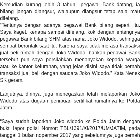
Kemudian kurang lebih 3 tahun pegawai Bank datang, ia
r
bilang jangan diangsur, walaupun diangsur tetap saja mau
=
dilelang.
"
“Tentunya dengan adanya pegawai Bank bilang seperti itu.
5
Saya kaget, kenapa sampai dilelang, kok dengan entengnya
"
pegawai Bank bilang SHM atas nama Joko Widodo, sehingga
s
sempat berontak saat itu. Karena saya tidak merasa transaksi
p
jual beli rumah dengan Joko Widodo, bahkan pegawai Bank
a
tersebut pun saya persilahkan menanyakan kepada warga
c
atau ke kantor kelurahan, yang jelas disini saya tidak pernah
e
transaksi jual beli dengan saudara Joko Widodo.” Kata Nenek
_
SK geram.
v
e
Lanjutnya, dirinya juga menegaskan telah melaporkan Joko
r
Widodo atas dugaan penipuan sertifikat rumahnya ke Polda
=
Jatim .
"
5
“Saya sudah laporkan Joko widodo ke Polda Jatim dengan
"
bukti lapor polisi Nomor: TBL/1391/XI/2017/UM/JATIM, pada
c
tanggal 1 bulan nopember 2017 yang sebelumnya juga pernah
o