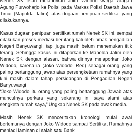
Nenek SK telah melaporkan Joko Widodo warga Glagah
a
Agung Purwoharjo ke Polisi pada Markas Polisi Daerah Jawa
s
Timur (Mapolda Jatim), atas dugaan penipuan sertifikat yang
i
dilakukannya.
c
"
Kasus dugaan penipuan sertifikat rumah Nenek SK ini, sempat
p
dilakukan proses mediasi berulang kali oleh pihak pengadilan
o
Negeri Banyuwangi, tapi juga masih belum menemukan titik
s
terang. Sehingga kasus ini dilaporkan ke Mapolda Jatim oleh
t
Nenek SK dengan alasan, bahwa dirinya melaporkan Joko
_
Widodo, karena ia (Joko Widodo. Red) sebagai orang yang
t
paling bertanggung jawab atas persengketaan rumahnya yang
y
kini masih dalam tahap persidangan di Pengadilan Negeri
p
Banyuwangi
e
“Joko Widodo itu orang yang paling bertanggung Jawab atas
=
munculnya perkara yang sekarang ini saya alami atas
"
sengketa rumah saya,” Ungkap Nenek SK pada awak media.
p
o
Masih Nenek SK menceritakan kronologi mulai awal
s
bertemunya dengan Joko Widodo sampai Sertifikat Rumahnya
t
menjadi jaminan di salah satu Bank
"