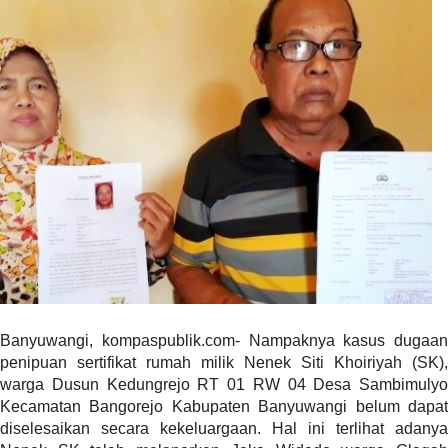
r
e
c
e
n
t
p
o
s
t
s
l
a
y
o
Banyuwangi, kompaspublik.com- Nampaknya kasus dugaan
u
penipuan sertifikat rumah milik Nenek Siti Khoiriyah (SK),
t
warga Dusun Kedungrejo RT 01 RW 04 Desa Sambimulyo
=
Kecamatan Bangorejo Kabupaten Banyuwangi belum dapat
"
diselesaikan secara kekeluargaan. Hal ini terlihat adanya
b