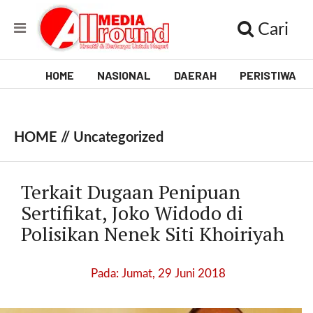
Cari
HOME
NASIONAL
DAERAH
PERISTIWA
V
i
HOME //
Uncategorized
d
e
Terkait Dugaan Penipuan
o
Sertifikat, Joko Widodo di
Polisikan Nenek Siti Khoiriyah
[
l
p
Pada: Jumat, 29 Juni 2018
t
w
_