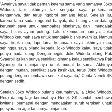
”Awalnya saya tidak pernah ketemu sama yang namanya Joko
l
Widodo, tapi akhirnya tak sengaja saya perkenalan
i
dengannya, dan terus ngobrol panjang lebar. Setelah itu,
n
karena lama sudah ngobrol banyak, dia bilang akan datang
k
kerumah saya untuk membahas bisnisnya, dan mengajak
_
saya bisnis ayam potong. Lalu dikemudian harinya, Joko
t
Widodo kerumah saya untuk mengajak bisnis ayam itu. Namun
a
saya tidak mau, tapi lama kelamaan saya akhirnya mau,
r
sehingga saya bilang kepada Joko Widodo kalau saya tidak
g
punya modal uang. Dengan begitu, Joko Widodo bilang, Pak
e
Syaeroji itu kan punya sertifikat, gimana kalau sertifikatnya Pak
t
Syaeroji itu dipinjamnya untuk modal bersama. Akhirnya
=
dengan mudah, sertifikat saya kasihkan, terus Joko Widodo
"
pulang dengan membawa sertifikat saya itu,” Cerita Nenek SK
s
dengan sedih.
e
l
Setelah Joko Widodo pulang kerumahnya, ia (Joko Widodo.
f
Red) datang lagi kerumahnya Nenek SK sambil membawa
"
kwitansi bermatrai dengan mengatakan suruh terpisah untuk
c
persyaratan agar lancarnya pinjaman.
a