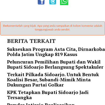
p
e
r
_
p
Berkomentarlah yang bijak. Apa yang anda sampaikan di kolom komentar adalah
a
tanggungjawab anda sendiri.
g
BERITA TERKAIT
e
=
Sukseskan Program Asta Cita, Dirnarkoba
"
Polda Jatim Ungkap 819 Kasus
1
0
Peluncuran Pemilihan Bupati dan Wakil
"
Bupati Sidoarjo Berlangsung Spektakuler
p
Terkait Pilkada Sidoarjo. Untuk Bentuk
o
Koalisi Besar, Subandi-Mimik Minta
s
Dukungan Partai Golkar
t
_
KPK Tetapkan Bupati Sidoarjo Jadi
o
Tersangka
f
Pemdes Jatirejo Realisasikan