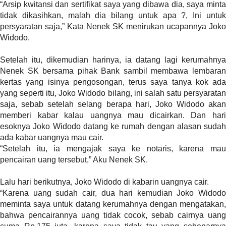
“Arsip kwitansi dan sertifikat saya yang dibawa dia, saya minta
t
tidak dikasihkan, malah dia bilang untuk apa ?, Ini untuk
e
persyaratan saja,” Kata Nenek SK menirukan ucapannya Joko
g
Widodo.
o
r
Setelah itu, dikemudian harinya, ia datang lagi kerumahnya
y
Nenek SK bersama pihak Bank sambil membawa lembaran
_
kertas yang isinya pengosongan, terus saya tanya kok ada
i
yang seperti itu, Joko Widodo bilang, ini salah satu persyaratan
d
saja, sebab setelah selang berapa hari, Joko Widodo akan
=
memberi kabar kalau uangnya mau dicairkan. Dan hari
"
esoknya Joko Widodo datang ke rumah dengan alasan sudah
2
ada kabar uangnya mau cair.
3
“Setelah itu, ia mengajak saya ke notaris, karena mau
"
pencairan uang tersebut,” Aku Nenek SK.
f
l
Lalu hari berikutnya, Joko Widodo di kabarin uangnya cair.
u
“Karena uang sudah cair, dua hari kemudian Joko Widodo
i
meminta saya untuk datang kerumahnya dengan mengatakan,
d
bahwa pencairannya uang tidak cocok, sebab cairnya uang
_