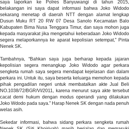
saya laporkan ke Polres Banyuwangi di tahun 2015,
l
belakangan ini saya dapat informasi bahwa Joko Widodo
u
sekarang menetap di daerah NTT dengan alamat lengkap
m
Dusun Muku RT 20 RW 07 Desa Sanolo Kecamatan Balo
n
Kabupaten Bima Nusa Tenggara Timur, dan saya mohon juga
s
kepada masyarakat jika mengetahui keberadaan Joko Widodo
=
segera melaporkannya ke aparat kepolisian setempat,” Pinta
"
Nenek SK.
1
"
Tambahnya, “Bahkan saya juga berharap kepada jajaran
o
kepolisian segera menangkap Joko Widodo agar perkara
r
sengketa rumah saya segera mendapat kejelasan dan dalam
d
perkara ini. Untuk itu, saya beserta keluarga memohon kepada
e
pihak pengadilan negeri untuk membatalkan akte Jual Beli
r
NO.1038/72/BGR/VI/2011, karena menurut saya akte tersebut
=
cacat demi hukum dengan modus operandi yang dilakukan
"
Joko Wdodo pada saya.” Harap Nenek SK dengan nada penuh
D
welas asih.
E
S
Sekedar informasi, bahwa sidang perkara sengketa rumah
C
Nenek SK (Siti Khoiriyah) masih berjalan dan memasuki