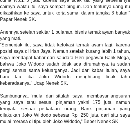
cuma Rp.175 juta, karena saya tidak tau yang sebenarnya
i
cairnya waktu itu, saya sempat bingun. Dan tentunya uang itu
m
dikasihkan ke saya untuk kerja sama, dalam jangka 3 bulan,”
a
Papar Nenek SK.
g
e
Anehnya setelah sekitar 1 bulanan, bisnis ternak ayam banyak
s
yang mati.
=
“Semenjak itu, saya tidak kelokasi ternak ayam lagi, karena
"
posisi saya di Irian Jaya. Namun setelah kurang lebih 1 tahun,
t
saya mendapat kabar dari saudara Heri pegawai Bank Mega,
r
bahwa Joko Widodo sudah tidak ada dirumahnya, ia sudah
u
pergi semua sama keluarganya. Jadi dari kabar itulah, saya
e
baru tau jika Joko Widodo menghilang tidak tahu
"
keberadaanya,” Ucap Nenek SK.
s
p
Sambungnya, “mulai dari situlah, saya membayar angsuran
a
yang saya tahu sesuai pinjaman yakni 175 juta, namun
c
ternyata sesuai perkataan orang Bank pinjaman yang
e
dilakukan Joko Wiidodo sebesar Rp. 250 juta, dari situ saya
_
mulai merasa di tipu oleh Joko Widodo,” Beber Nenek SK.
h
o