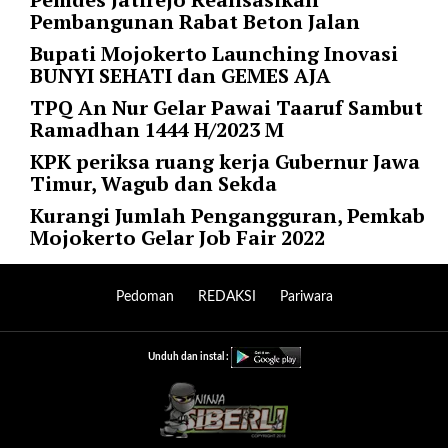
f
Pembangunan Rabat Beton Jalan
s
Bupati Mojokerto Launching Inovasi
e
BUNYI SEHATI dan GEMES AJA
t
=
TPQ An Nur Gelar Pawai Taaruf Sambut
"
Ramadhan 1444 H/2023 M
0
KPK periksa ruang kerja Gubernur Jawa
"
Timur, Wagub dan Sekda
r
e
Kurangi Jumlah Pengangguran, Pemkab
v
Mojokerto Gelar Job Fair 2022
e
r
s
Pedoman
REDAKSI
Pariwara
e
_
p
Unduh dan instal :
o
s
t
_