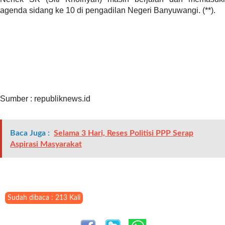
"
agenda sidang ke 10 di pengadilan Negeri Banyuwangi. (**).
o
r
d
e
r
b
y
=
Sumber : republiknews.id
"
d
a
t
Baca Juga :
Selama 3 Hari, Reses Politisi PPP Serap
e
Aspirasi Masyarakat
"
p
o
s
Sudah dibaca : 213 Kali
t
s
_