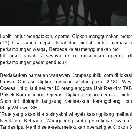
l
i
n
k
_
Lebih lanjut mengatakan, operasi Cipkon menggunakan motor
t
(R2) bisa sangat cepat, tepat dan mudah untuk memasuki
a
perkampungan warga, Berbeda kalau menggunakan mo
r
bil agak susah aksesnya untuk melakukan operasi di
g
perkampungan padat penduduk.
e
t
Berdasarkan pantauan wartawan Kompaspublik. com di lokasi
=
bahwa Operasi Cipkon dimulai sekitar pukul 22.30 WIB.
"
Operasi ini diikuti sekitar 10 orang anggota Unit Reskrim TAB
s
Polsek Karangpilang. Operasi Cipkon dengan memakai motor
e
Sport ini dipimpin langsung Kanitreskrim karangpilang, Iptu
l
Marji Wibowo, SH.
f
“Rute yang akan kita sisir yakni wilayah karangpilang meliputi
"
Kemlaten, Kebraon, Warugunung serta pemukiman warga,”
c
Tandas Iptu Marji disela-sela melakukan operasi giat Cipkon 3
a