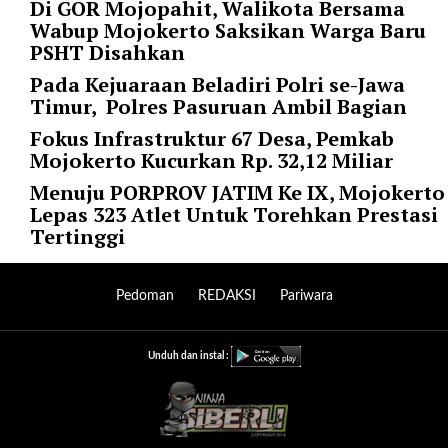
Di GOR Mojopahit, Walikota Bersama
l
Wabup Mojokerto Saksikan Warga Baru
u
PSHT Disahkan
m
n
Pada Kejuaraan Beladiri Polri se-Jawa
s
Timur, Polres Pasuruan Ambil Bagian
=
Fokus Infrastruktur 67 Desa, Pemkab
"
Mojokerto Kucurkan Rp. 32,12 Miliar
1
"
Menuju PORPROV JATIM Ke IX, Mojokerto
o
Lepas 323 Atlet Untuk Torehkan Prestasi
r
Tertinggi
d
e
r
Pedoman
REDAKSI
Pariwara
=
"
Unduh dan instal :
D
E
S
C