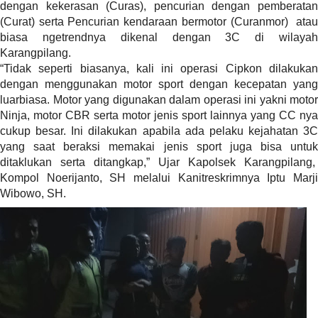
a
dengan kekerasan (Curas), pencurian dengan pemberatan
s
(Curat) serta Pencurian kendaraan bermotor (Curanmor) atau
i
biasa ngetrendnya dikenal dengan 3C di wilayah
c
Karangpilang.
"
“Tidak seperti biasanya, kali ini operasi Cipkon dilakukan
p
dengan menggunakan motor sport dengan kecepatan yang
o
luarbiasa. Motor yang digunakan dalam operasi ini yakni motor
s
Ninja, motor CBR serta motor jenis sport lainnya yang CC nya
t
cukup besar. Ini dilakukan apabila ada pelaku kejahatan 3C
_
yang saat beraksi memakai jenis sport juga bisa untuk
t
ditaklukan serta ditangkap,” Ujar Kapolsek Karangpilang,
y
Kompol Noerijanto, SH melalui Kanitreskrimnya Iptu Marji
p
Wibowo, SH.
e
=
"
p
o
s
t
"