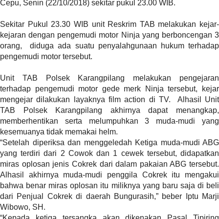
Cepu, Senin (22/10/2018) sekitar pukul 23.00 WIB.
t
e
Sekitar Pukul 23.30 WIB unit Reskrim TAB melakukan kejar-
g
kejaran dengan pengemudi motor Ninja yang berboncengan 3
o
orang, diduga ada suatu penyalahgunaan hukum terhadap
r
pengemudi motor tersebut.
y
_
Unit TAB Polsek Karangpilang melakukan pengejaran
i
terhadap pengemudi motor gede merk Ninja tersebut, kejar
d
mengejar dilakukan layaknya film action di TV. Alhasil Unit
=
TAB Polsek Karangpilang akhirnya dapat menangkap,
"
memberhentikan serta melumpuhkan 3 muda-mudi yang
2
kesemuanya tidak memakai helm.
3
“Setelah diperiksa dan menggeledah Ketiga muda-mudi ABG
"
yang terdiri dari 2 Cowok dan 1 cewek tersebut, didapatkan
f
miras oplosan jenis Cokrek dari dalam pakaian ABG tersebut.
l
Alhasil akhirnya muda-mudi penggila Cokrek itu mengakui
u
bahwa benar miras oplosan itu miliknya yang baru saja di beli
i
dari Penjual Cokrek di daerah Bungurasih,” beber Iptu Marji
d
Wibowo, SH.
_
“Kepada ketiga tersangka akan dikenakan Pasal Tipiring