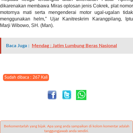
i
dikarenakan membawa Miras oplosan jenis Cokrek, plat nomor
m
motornya mati serta mengenderai motor ugal-ugalan tidak
a
menggunakan helm,” Ujar Kanitreskrim Karangpilang, Iptu
g
Marji Wibowo, SH. (Man).
e
s
=
Baca Juga :
Mendag : Jatim Lumbung Beras Nasional
"
t
r
u
e
Sudah dibaca : 267 Kali
"
s
p
a
c
e
_
h
Berkomentarlah yang bijak. Apa yang anda sampaikan di kolom komentar adalah
o
tanggungjawab anda sendiri.