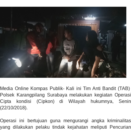
r
e
c
e
n
t
p
o
s
t
s
l
a
y
Media Online Kompas Publik- Kali ini Tim Anti Bandit (TAB)
o
Polsek Karangpilang Surabaya melakukan kegiatan Operasi
u
Cipta kondisi (Cipkon) di Wilayah hukumnya, Senin
t
(22/10/2018).
=
"
Operasi ini bertujuan guna mengurangi angka kriminalitas
b
yang dilakukan pelaku tindak kejahatan meliputi Pencurian