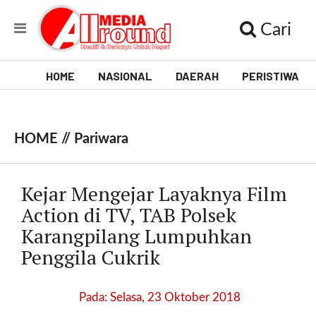
Cari
HOME
NASIONAL
DAERAH
PERISTIWA
V
i
HOME //
Pariwara
d
e
Kejar Mengejar Layaknya Film
o
Action di TV, TAB Polsek
Karangpilang Lumpuhkan
[
l
Penggila Cukrik
p
t
w
Pada: Selasa, 23 Oktober 2018
_