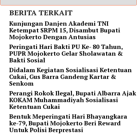
r
BERITA TERKAIT
=
"
Kunjungan Danjen Akademi TNI
5
Ketempat SRPM 15, Disambut Bupati
"
Mojokerto Dengan Antusias
s
Peringati Hari Bakti PU Ke- 80 Tahun,
p
PUPR Mojokerto Gelar Sholawatan &
a
Bakti Sosial
c
e
Didalam Kegiatan Sosialisasi Ketentuan
_
Cukai, Gus Barra Gandeng Kartar &
v
Senkom
e
Perangi Rokok Ilegal, Bupati Albarra Ajak
r
KOKAM Muhammadiyah Sosialisasi
=
Ketentuan Cukai
"
5
Bentuk Meperingati Hari Bhayangkara
"
ke-79, Bupati Mojokerto Beri Reward
c
Untuk Polisi Berprestasi
o